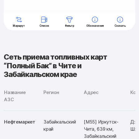
Сеть приема топливных карт
“Полный Бак” в Чите и
Забайкальском крае
Название
Регион
Адрес
Коо
АЗС
Нефтемаркет
Забайкальский
[М55] Иркутск-
Д: 
край
Чита, 639 км,
Ш: 
Забайкальский