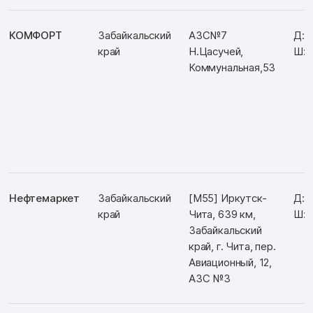
КОМФОРТ
Забайкальский
АЗС№7
Д: 
край
Н.Цасучей,
Ш: 
Коммунальная,53
Нефтемаркет
Забайкальский
[М55] Иркутск-
Д: 
край
Чита, 639 км,
Ш: 
Забайкальский
край, г. Чита, пер.
Авиационный, 12,
АЗС №3