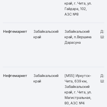
край, г. Чита, ул.
Гайдара, 102,
АЗС №8
Нефтемаркет
Забайкальский
Забайкальский
Д: 
край
край, п.Вершина
Ш: 
Дарасуна
Нефтемаркет
Забайкальский
[М55] Иркутск-
Д: 
край
Чита, 639 км,
Ш: 
Забайкальский
край, г. Чита, ул.
Магистральная,
80, АЗС №4