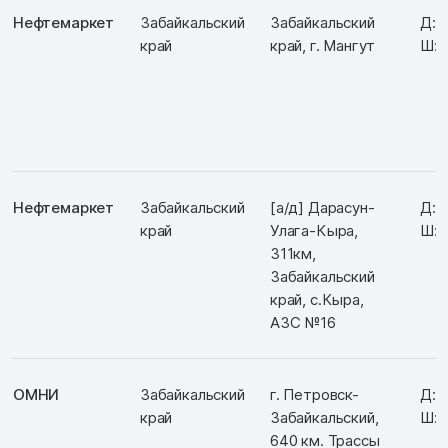
Нефтемаркет
Забайкальский
Забайкальский
Д: 
край
край, г. Мангут
Ш: 
Нефтемаркет
Забайкальский
[а/д] Дарасун-
Д: 
край
Улага-Кыра,
Ш: 
311км,
Забайкальский
край, с.Кыра,
АЗС №16
ОМНИ
Забайкальский
г. Петровск-
Д: 
край
Забайкальский,
Ш: 
640 км. Трассы