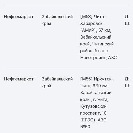
Нефтемаркет
Забайкальский
[М58] Чита -
Д: 
край
Хабаровск
Ш: 
(АМУР), 57 км,
Забайкальский
край, Читинский
район, б.н.п с.
Новотроицк, АЗС
Нефтемаркет
Забайкальский
[М55] Иркутск-
Д: 
край
Чита, 639 км,
Ш: 
Забайкальский
край , г. Чита,
Кутузовский
проспект, 10
(ГРЭС), АЗС
№60