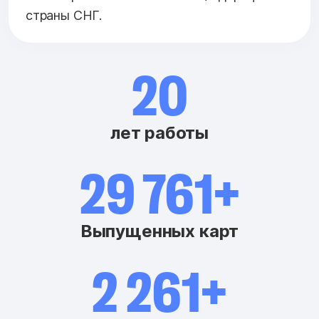
страны СНГ.
20
лет работы
29 963+
Выпущенных карт
2 463+