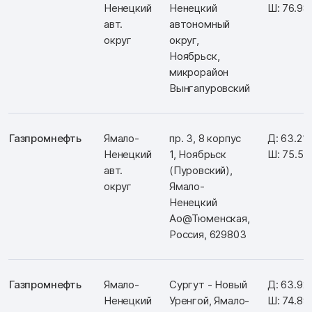
Ненецкий
Ненецкий
Ш: 76.98
авт.
автономный
округ
округ,
Ноябрьск,
микрорайон
Вынгапуровский
Газпромнефть
Ямало-
пр. 3, 8 корпус
Д: 63.21
Ненецкий
1, Ноябрьск
Ш: 75.51
авт.
(Пуровский),
округ
Ямало-
Ненецкий
Ао@Тюменская,
Россия, 629803
Газпромнефть
Ямало-
Сургут - Новый
Д: 63.92
Ненецкий
Уренгой, Ямало-
Ш: 74.8