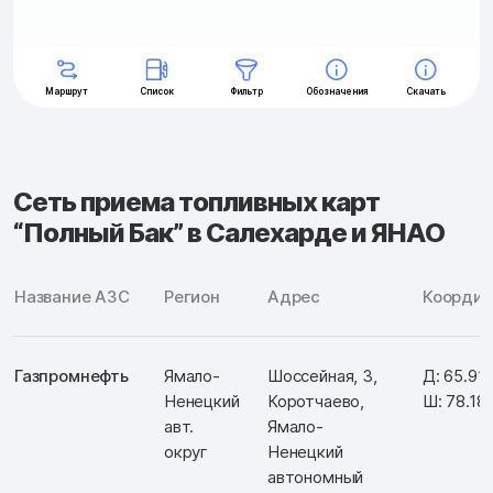
Сеть приема топливных карт
“Полный Бак” в Салехарде и ЯНАО
Название АЗС
Регион
Адрес
Коорди
Газпромнефть
Ямало-
Шоссейная, 3,
Д: 65.91
Ненецкий
Коротчаево,
Ш: 78.18
авт.
Ямало-
округ
Ненецкий
автономный