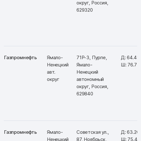
округ, Россия,
629320
Газпромнефть
Ямало-
71Р-3, Пурпе,
Д: 64.49
Ненецкий
Ямало-
Ш: 76.7
авт.
Ненецкий
округ
автономный
округ, Россия,
629840
Газпромнефть
Ямало-
Советская ул.,
Д: 63.20
Ненецкий
87, Ноябрьск,
Ш: 75.4