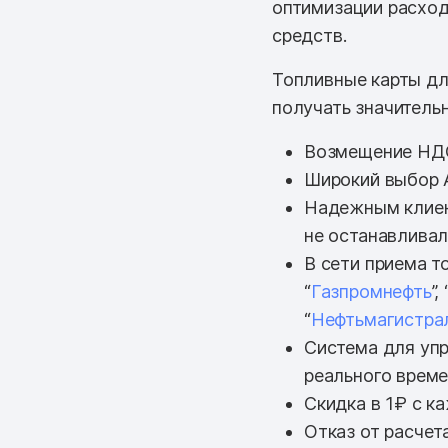
оптимизации расход
средств.
Топливные карты дл
получать значитель
Возмещение НД
Широкий выбор 
Надежным клиен
не останавливал
В сети приема т
“
Газпромнефть
”, 
“
Нефтьмагистра
Система для упр
реального врем
Скидка в 1₽ с к
Отказ от расчет