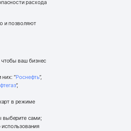
опасности расхода
но и позволяют
 чтобы ваш бизнес
них: “
Роснефть
”,
фтегаз
”,
карт в режиме
ы выберите сами;
о использования