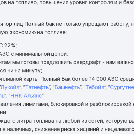
ов на топливо, повышения уровня контроля и и без
я юр лиц Полный бак не только упрощают работу, 
ную экономию на топливе:
С 22%;
АЗС с минимальной ценой;
там мы готовы предложить овердрафт - нам важно
ся ни на минуту;
опливной карты Полный Бак более 14 000 АЗС среди 
“
Лукойл
”, “
Татнефть
”, “
Башнефть
”, “
Тебойл
”, “
Сургутне
ль
”, “
ННК Альянс
”;
авления лимитами, блокировкой и разблокировкой 
ени
аждого литра топлива на любой из сетей, которую в
а в наличных, снижение риска хищений и нецелевог