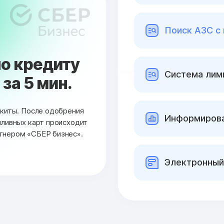
Поиск АЗС с
о кредиту
Cистема лими
за 5 мин.
окиты. После одобрения
Информирова
пливных карт происходит
тнером «СБЕР бизнес».
Электронный