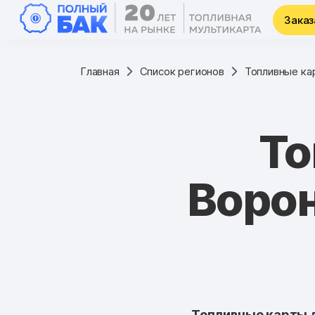
Заказ
Главная
Список регионов
Топливные ка
То
Воро
Топливные карты 