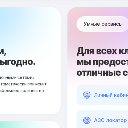
Умные сервисы
м,
Для всех к
выгодно.
мы предос
отличные 
дочными сетями»
втоматически применит
аибольшее количество
Личный каби
АЗС локатор 