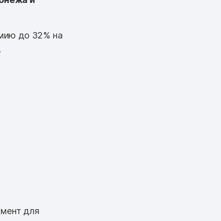
мию до 32% на
.
умент для