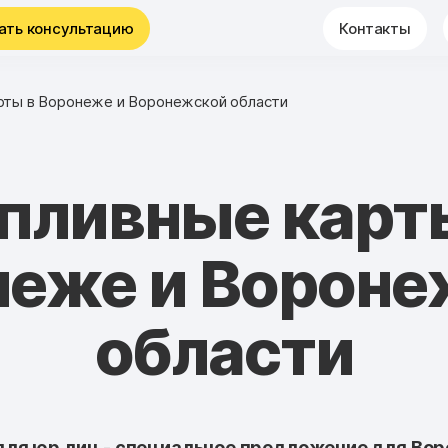
ать консультацию
Контакты
рты в Воронеже и Воронежской области
пливные карт
неже и Вороне
области
для юр лиц - специальное предложение для Вор