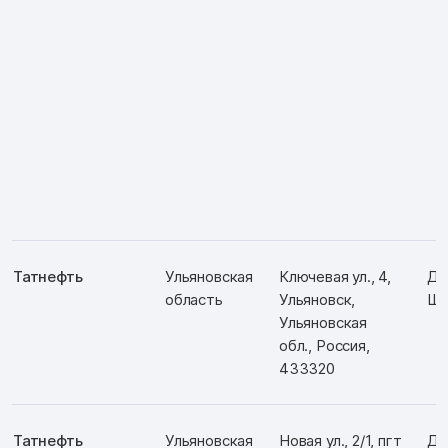
Татнефть
Ульяновская
Ключевая ул., 4,
Д:
область
Ульяновск,
Ш:
Ульяновская
обл., Россия,
433320
Татнефть
Ульяновская
Новая ул., 2/1, пгт
Д: