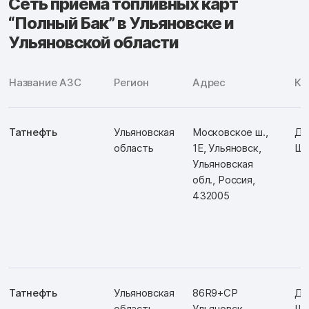
Сеть приема топливных карт
“Полный Бак” в Ульяновске и
Ульяновской области
Название АЗС
Регион
Адрес
Ко
Татнефть
Ульяновская
Московское ш.,
Д:
область
1Е, Ульяновск,
Ш:
Ульяновская
обл., Россия,
432005
Татнефть
Ульяновская
86R9+CP
Д:
область
Ульяновск,
Ш: