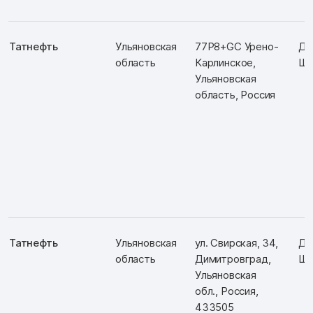
Татнефть
Ульяновская
77P8+GC Урено-
Д:
область
Карлинское,
Ш:
Ульяновская
область, Россия
Татнефть
Ульяновская
ул. Свирская, 34,
Д:
область
Димитровград,
Ш:
Ульяновская
обл., Россия,
433505