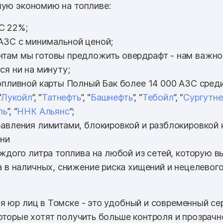
ную экономию на топливе:
С 22%;
АЗС с минимальной ценой;
там мы готовы предложить овердрафт - нам важно
ся ни на минуту;
опливной карты Полный Бак более 14 000 АЗС среди 
“
Лукойл
”, “
Татнефть
”, “
Башнефть
”, “
Тебойл
”, “
Сургутне
ль
”, “
ННК Альянс
”;
авления лимитами, блокировкой и разблокировкой 
ени
аждого литра топлива на любой из сетей, которую в
а в наличных, снижение риска хищений и нецелевог
я юр лиц в Томске - это удобный и современный се
которые хотят получить больше контроля и прозрачн