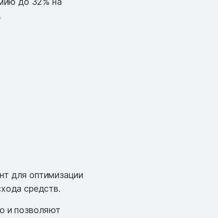
мию до 32% на
.
нт для оптимизации
схода средств.
но и позволяют