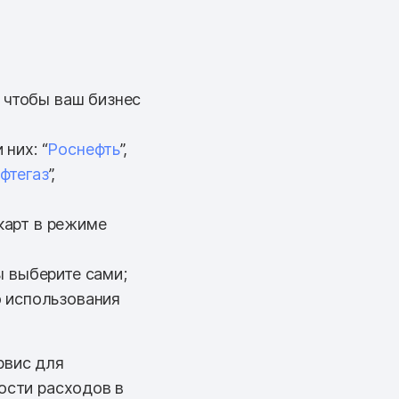
 чтобы ваш бизнес
них: “
Роснефть
”,
фтегаз
”,
карт в режиме
ы выберите сами;
о использования
рвис для
ости расходов в