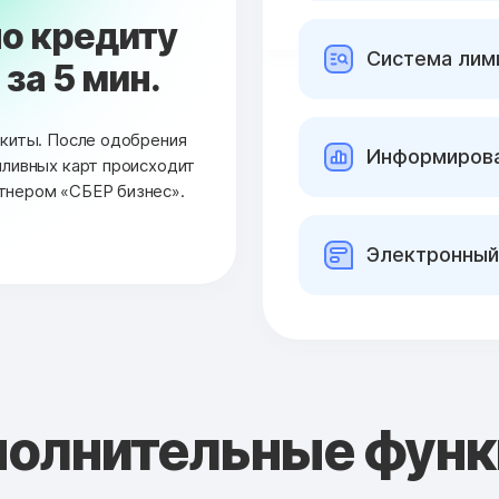
о кредиту
Cистема лими
за 5 мин.
окиты. После одобрения
Информирова
пливных карт происходит
тнером «СБЕР бизнес».
Электронный
олнительные фун