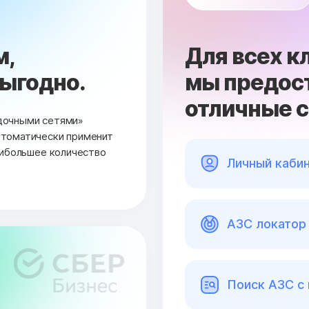
м,
Для всех к
выгодно.
мы предос
отличные 
дочными сетями»
втоматически применит
аибольшее количество
Личный каби
АЗС локатор 
Поиск АЗС с