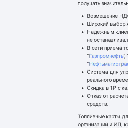
получать значитель
Возмещение НД
Широкий выбор 
Надежным клиен
не останавливал
В сети приема т
“
Газпромнефть
”, 
“
Нефтьмагистра
Система для упр
реального врем
Скидка в 1₽ с к
Отказ от расчет
средств.
Топливные карты дл
организаций и ИП, 