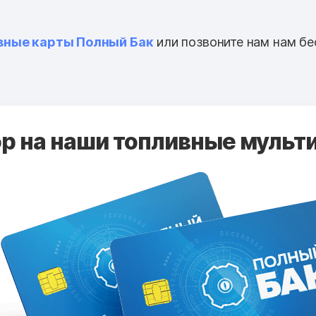
вные карты Полный Бак
или позвоните нам нам бе
 на наши топливные мульти