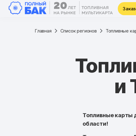
Заказ
Главная
Список регионов
Топливные ка
Топли
и 
Топливные карты д
области!