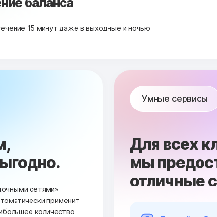
ние баланса
течение 15 минут даже в выходные и ночью
Умные сервисы
м,
Для всех к
выгодно.
мы предос
отличные 
дочными сетями»
втоматически применит
аибольшее количество