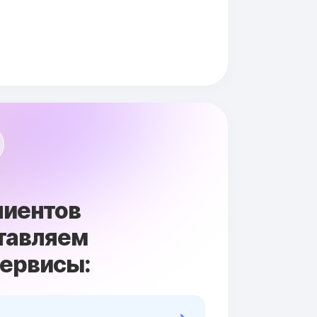
лиентов
тавляем
сервисы: