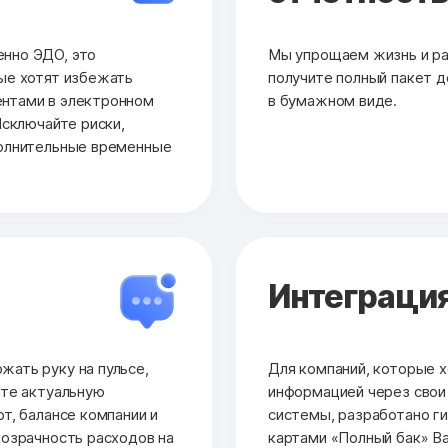
нно ЭДО, это
Мы упрощаем жизнь и раб
ые хотят избежать
получите полный пакет до
нтами в электронном
в бумажном виде.
Исключайте риски,
полнительные временные
Интеграция
ать руку на пульсе,
Для компаний, которые х
йте актуальную
информацией через сво
т, балансе компании и
системы, разработано ги
розрачность расходов на
картами «Полный бак» Ва