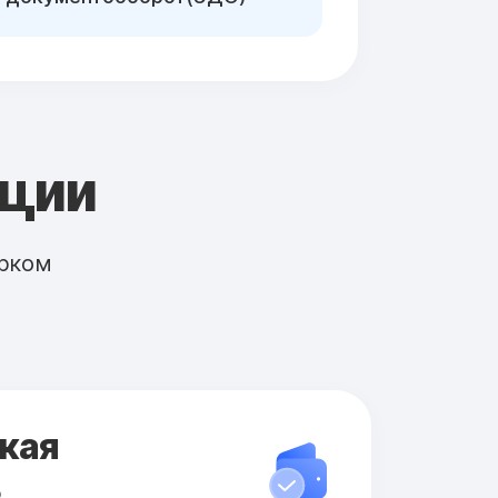
кции
рком
кая
ь