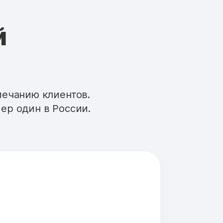
й
мечанию клиентов.
ер один в России.