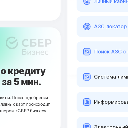
Личный каби
АЗС локатор 
Поиск АЗС с
о кредиту
Cистема лими
за 5 мин.
окиты. После одобрения
Информирова
пливных карт происходит
тнером «СБЕР бизнес».
Электронный