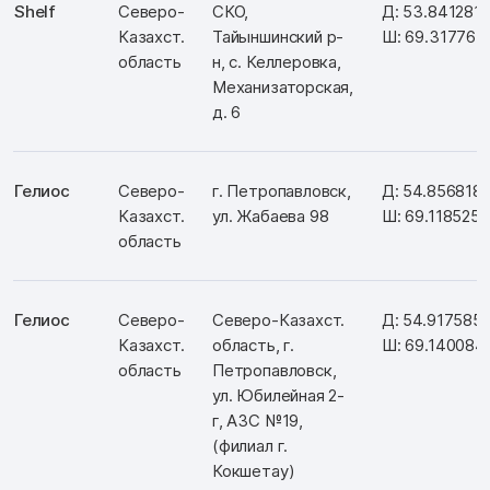
Shelf
Северо-
СКО,
Д: 53.841281
Казахст.
Тайыншинский р-
Ш: 69.317764
область
н, с. Келлеровка,
Механизаторская,
д. 6
Гелиос
Северо-
г. Петропавловск,
Д: 54.856818
Казахст.
ул. Жабаева 98
Ш: 69.118525
область
Гелиос
Северо-
Северо-Казахст.
Д: 54.917585
Казахст.
область, г.
Ш: 69.140084
область
Петропавловск,
ул. Юбилейная 2-
г, АЗС №19,
(филиал г.
Кокшетау)