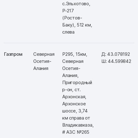
с.Эльхотово,
Р-217
(Ростов-
Баку), 512 км,
слева
Газпром
Северная
Р295, 15км,
Д: 43.078192
Осетия-
Северная
Ш: 44.599842
Алания
Осетия-
Алания,
Пригородный
р-он, ст.
Архонская,
Архонское
шоссе, 3,74
км справа от
Владикавказа,
# АЗС №265