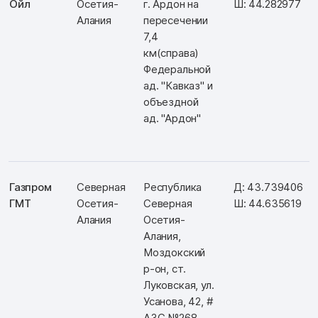
Ойл
Осетия-
г. Ардон на
Ш: 44.282977
Алания
пересечении
7,4
км(справа)
Федеральной
ад. "Кавказ" и
объездной
ад. "Ардон"
Газпром
Северная
Республика
Д: 43.739406
ГМТ
Осетия-
Северная
Ш: 44.635619
Алания
Осетия-
Алания,
Моздокский
р-он, ст.
Луковская, ул.
Усанова, 42, #
АЗС №268