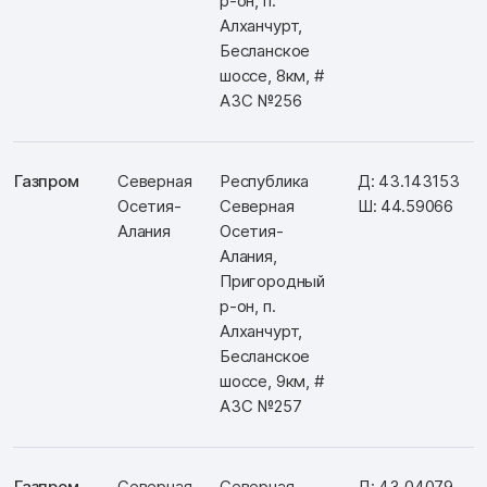
р-он, п.
Алханчурт,
Бесланское
шоссе, 8км, #
АЗС №256
Газпром
Северная
Республика
Д: 43.143153
Осетия-
Северная
Ш: 44.59066
Алания
Осетия-
Алания,
Пригородный
р-он, п.
Алханчурт,
Бесланское
шоссе, 9км, #
АЗС №257
Газпром
Северная
Северная
Д: 43.04079