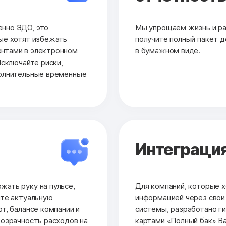
нно ЭДО, это
Мы упрощаем жизнь и раб
ые хотят избежать
получите полный пакет до
нтами в электронном
в бумажном виде.
Исключайте риски,
полнительные временные
Интеграция
ать руку на пульсе,
Для компаний, которые х
йте актуальную
информацией через сво
т, балансе компании и
системы, разработано ги
розрачность расходов на
картами «Полный бак» Ва