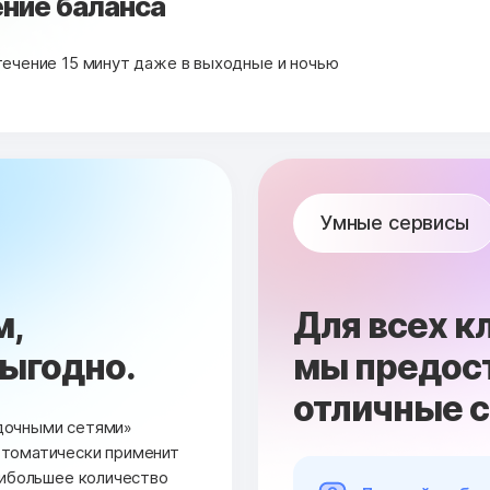
ние баланса
течение 15 минут даже в выходные и ночью
Умные сервисы
м,
Для всех к
выгодно.
мы предос
отличные 
дочными сетями»
втоматически применит
аибольшее количество