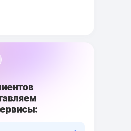
лиентов
тавляем
сервисы: