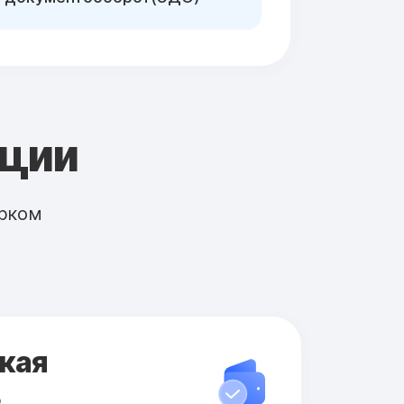
кции
рком
кая
ь