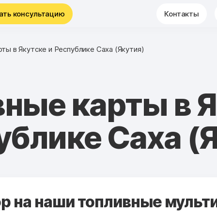
ать консультацию
Контакты
ты в Якутске и Республике Саха (Якутия)
ные карты в 
ублике Саха (
 на наши топливные мульти