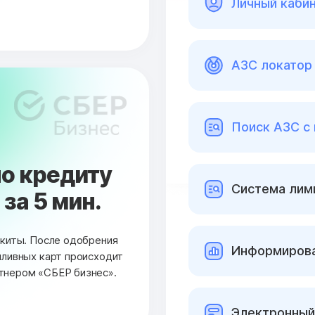
Личный каби
АЗС локатор 
Поиск АЗС с
о кредиту
Cистема лими
за 5 мин.
окиты. После одобрения
Информирова
пливных карт происходит
тнером «СБЕР бизнес».
Электронный