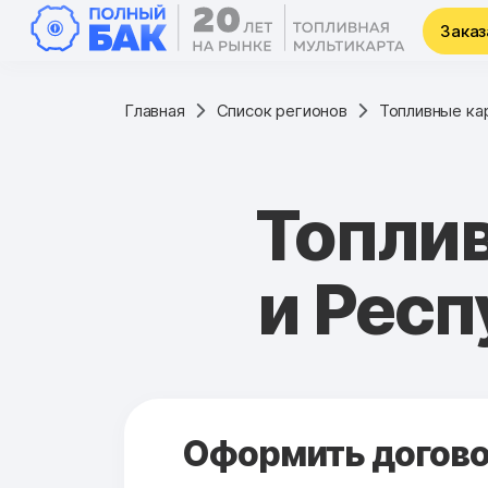
Заказ
Главная
Список регионов
Топливные кар
Топлив
и Респ
Оформить договор