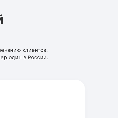
й
мечанию клиентов.
ер один в России.