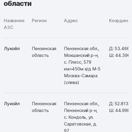
области
Название
Регион
Адрес
Координа
АЗС
Лукойл
Пензенская
Пензенская обл.,
Д: 53.466
область
Мокшанский р-н,
Ш: 44.396
с. Плесс, 579
км+450м а/д М-5
Москва-Самара
(слева)
Лукойл
Пензенская
Пензенская обл.,
Д: 52.8139
область
Пензенский р-н,
Ш: 44.998
с. Кондоль, ул.
Саратовская, д.
97