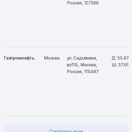
Россия, 127566
Газпромнефть
Москва
ул. Садовники,
Д: 55.67
вл11Б, Москва,
Ш: 37.657
Россия, 115487
Смотреть еще