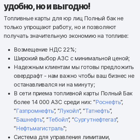
удобно, но и выгодно!
Топливные карты для юр лиц Полный бак не
только упрощают работу, но и позволяют
получать значительную экономию на топливе:
Возмещение НДС 22%;
Широкий выбор АЗС с минимальной ценой;
Надежным клиентам мы готовы предложить
овердрафт - нам важно чтобы ваш бизнес не
останавливался ни на минуту;
В сети приема топливной карты Полный Бак
более 14 000 АЗС среди них: “
Роснефть
”,
“
Газпромнефть
”, “
Лукойл
”, “
Татнефть
”,
“
Башнефть
”, “
Тебойл
”, “
Сургутнефтегаз
”,
“
Нефтьмагистраль
”;
Система для управления лимитами,