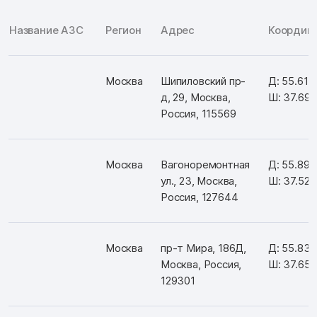
Название АЗС
Регион
Адрес
Координ
Москва
Шипиловский пр-
Д: 55.616
д, 29, Москва,
Ш: 37.69
Россия, 115569
Москва
Вагоноремонтная
Д: 55.89
ул., 23, Москва,
Ш: 37.52
Россия, 127644
Москва
пр-т Мира, 186Д,
Д: 55.83
Москва, Россия,
Ш: 37.65
129301