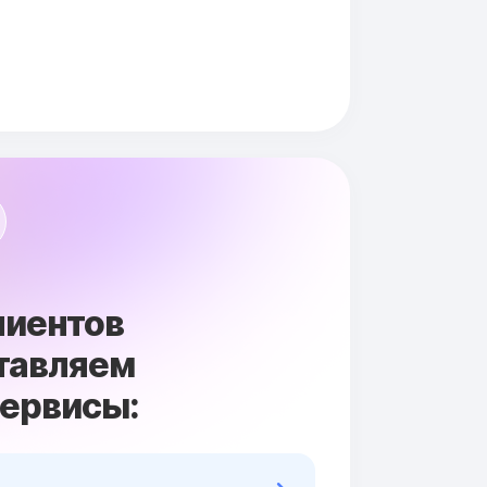
лиентов
тавляем
сервисы: