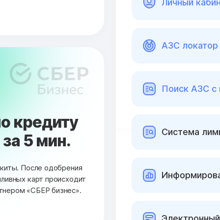
Личный каби
АЗС локатор 
Поиск АЗС с
о кредиту
Cистема лими
за 5 мин.
окиты. После одобрения
Информирова
пливных карт происходит
тнером «СБЕР бизнес».
Электронный