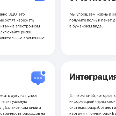
нно ЭДО, это
Мы упрощаем жизнь и раб
ые хотят избежать
получите полный пакет до
нтами в электронном
в бумажном виде.
Исключайте риски,
полнительные временные
Интеграция
ать руку на пульсе,
Для компаний, которые х
йте актуальную
информацией через сво
т, балансе компании и
системы, разработано ги
розрачность расходов на
картами «Полный бак» Ва