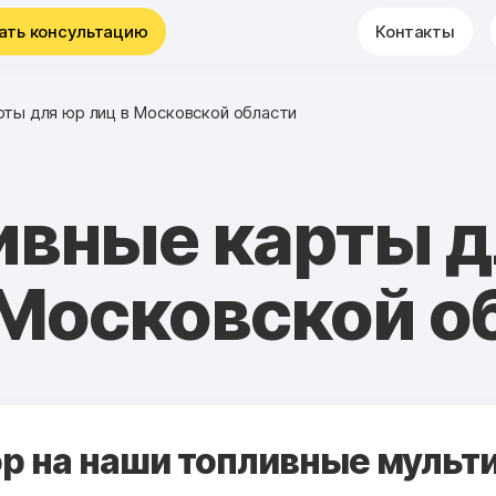
ать консультацию
Контакты
рты для юр лиц в Московской области
ивные карты д
 Московской о
 на наши топливные мульти