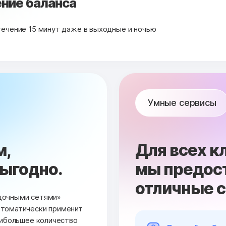
ние баланса
течение 15 минут даже в выходные и ночью
Умные сервисы
м,
Для всех к
выгодно.
мы предос
отличные 
дочными сетями»
втоматически применит
аибольшее количество