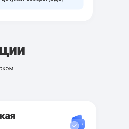
кции
рком
кая
ь