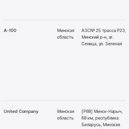
А-100
Минская
АЗС№ 25 трасса Р23,
область
Минский р-н, аг.
Сеница, ул. Зеленая
United Company
Минская
[Р68] Минск-Нарыч,
область
68 км, республика
Беларусь, Минская