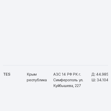
TES
Крым
АЗС 14 РФ РК г.
Д: 44.9852
республика
Симферополь ул.
Ш: 34.104
Куйбышева, 227