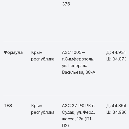
37б
Формула
Крым
АЗС 1005 –
Д: 44.9315
республика
г.Симферополь,
Ш: 34.073
ул. Генерала
Васильева, 38-А
TES
Крым
АЗС 37 РФ РК г.
Д: 44.864
республика
Судак, ул. Феод.
Ш: 34.986
шоссе, 12а (П1-
П2)