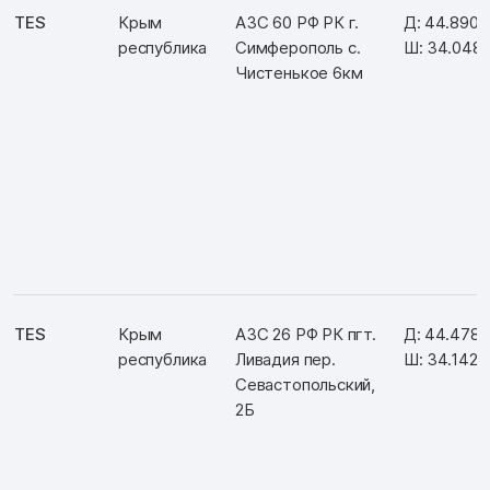
TES
Крым
АЗС 60 РФ РК г.
Д: 44.890
республика
Симферополь с.
Ш: 34.048
Чистенькое 6км
TES
Крым
АЗС 26 РФ РК пгт.
Д: 44.478
республика
Ливадия пер.
Ш: 34.1426
Севастопольский,
2Б