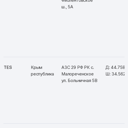
Фиолентовское
ш., 5А
TES
Крым
АЗС 29 РФ РК с.
Д: 44.7588
республика
Малореченское
Ш: 34.562
ул. Больничная 5В