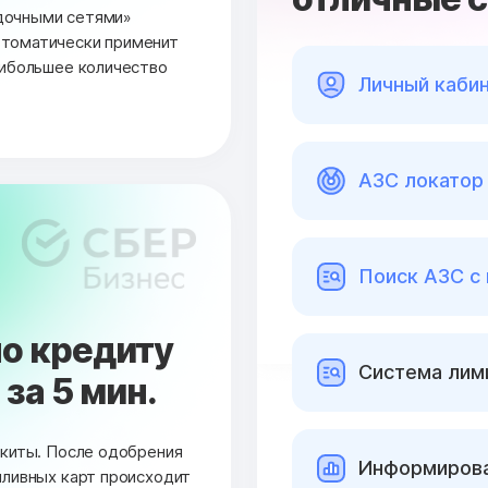
дочными сетями»
втоматически применит
аибольшее количество
Личный каби
АЗС локатор 
Поиск АЗС с
о кредиту
Cистема лими
за 5 мин.
окиты. После одобрения
Информирова
пливных карт происходит