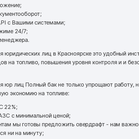
ожение;
кументооборот;
PI с Вашими системами;
жиме 24/7;
менеджера.
я юридических лиц в Красноярске
это удобный инс
ов на топливо, повышения уровня контроля и и без
я юр лиц Полный бак не только упрощают работу, 
ную экономию на топливе:
С 22%;
АЗС с минимальной ценой;
там мы готовы предложить овердрафт - нам важно
ся ни на минуту;