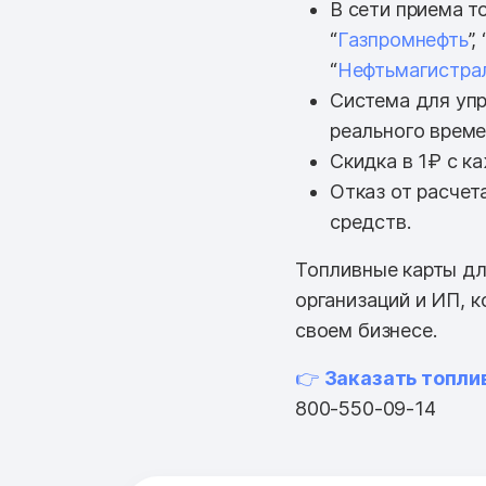
В сети приема т
“
Газпромнефть
”, 
“
Нефтьмагистра
Система для упр
реального врем
Скидка в 1₽ с к
Отказ от расчет
средств.
Топливные карты дл
организаций и ИП, 
своем бизнесе.
👉
Заказать топли
800-550-09-14