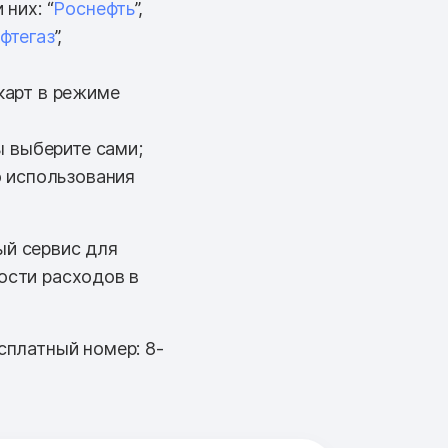
них: “
Роснефть
”,
фтегаз
”,
карт в режиме
ы выберите сами;
о использования
ый сервис для
ости расходов в
сплатный номер: 8-