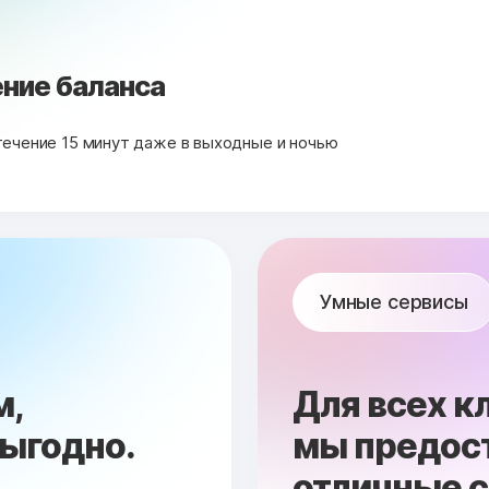
ние баланса
течение 15 минут даже в выходные и ночью
Умные сервисы
м,
Для всех к
выгодно.
мы предос
отличные 