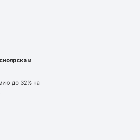
сноярска и
мию до 32% на
.