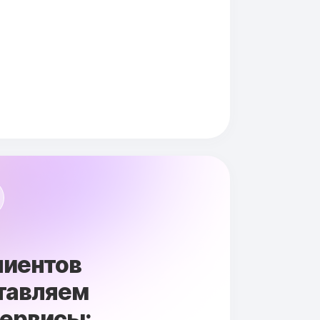
лиентов
тавляем
сервисы: