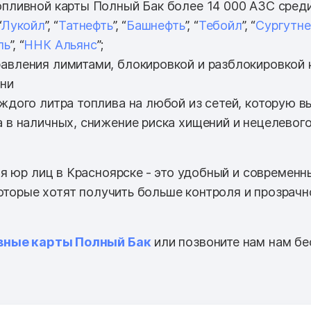
опливной карты Полный Бак более 14 000 АЗС среди 
“
Лукойл
”, “
Татнефть
”, “
Башнефть
”, “
Тебойл
”, “
Сургутне
ль
”, “
ННК Альянс
”;
авления лимитами, блокировкой и разблокировкой 
ени
аждого литра топлива на любой из сетей, которую в
а в наличных, снижение риска хищений и нецелевог
я юр лиц в Красноярске
- это удобный и современн
которые хотят получить больше контроля и прозрачн
вные карты Полный Бак
или позвоните нам нам бе