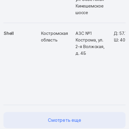
Кинешемское
шоссе
Shell
Костромская
АЗС №1
Д: 57.
область
Кострома, ул.
Ш: 40.
2-я Волжская,
д. 4Б
Смотреть еще