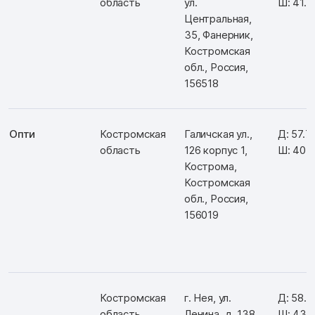
область
ул.
Ш: 41.
Центральная,
35, Фанерник,
Костромская
обл., Россия,
156518
Опти
Костромская
Галичская ул.,
Д: 57.7
область
126 корпус 1,
Ш: 40.
Кострома,
Костромская
обл., Россия,
156019
Костромская
г. Нея, ул.
Д: 58.3
область
Ленина, д. 138
Ш: 43.