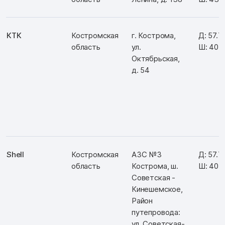
КТК
Костромская
г. Кострома,
Д: 57.
область
ул.
Ш: 40.
Октябрьская,
д. 54
Shell
Костромская
АЗС №3
Д: 57.7
область
Кострома, ш.
Ш: 40.
Советская -
Кинешемское,
Район
путепровода:
ул. Советская-