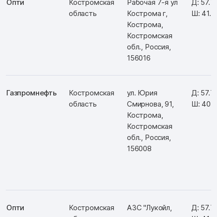
Опти
Костромская
Рабочая 7-я ул
Д: 57.7
область
Кострома г,
Ш: 41.
Кострома,
Костромская
обл., Россия,
156016
Газпромнефть
Костромская
ул. Юрия
Д: 57.7
область
Смирнова, 91,
Ш: 40.
Кострома,
Костромская
обл., Россия,
156008
Опти
Костромская
АЗС "Лукойл,
Д: 57.7