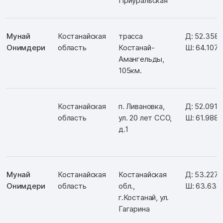
Приуральская
Мунай
Костанайская
трасса
Д: 52.358
Онимдери
область
Костанай-
Ш: 64.107
Амангельды,
105км.
Костанайская
п. Ливановка,
Д: 52.0910
область
ул. 20 лет ССО,
Ш: 61.988
д.1
Мунай
Костанайская
Костанайская
Д: 53.227
Онимдери
область
обл.,
Ш: 63.634
г.Костанай, ул.
Гагарина