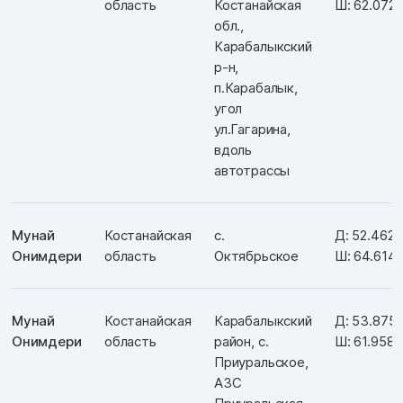
область
Костанайская
Ш: 62.072
обл.,
Карабалыкский
р-н,
п.Карабалык,
угол
ул.Гагарина,
вдоль
автотрассы
Мунай
Костанайская
с.
Д: 52.462
Онимдери
область
Октябрьское
Ш: 64.614
Мунай
Костанайская
Карабалыкский
Д: 53.875
Онимдери
область
район, с.
Ш: 61.9581
Приуральское,
АЗС