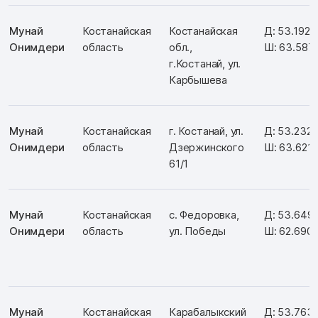
Мунай
Костанайская
Костанайская
Д: 53.1924
Онимдери
область
обл.,
Ш: 63.587
г.Костанай, ул.
Карбышева
Мунай
Костанайская
г. Костанай, ул.
Д: 53.232
Онимдери
область
Дзержинского
Ш: 63.621
61/1
Мунай
Костанайская
с. Федоровка,
Д: 53.649
Онимдери
область
ул. Победы
Ш: 62.690
Мунай
Костанайская
Карабалыкский
Д: 53.763