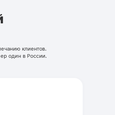
й
мечанию клиентов.
ер один в России.