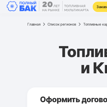
Заказ
Главная
Список регионов
Топливные ка
Топли
и К
Оформить договор