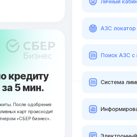
Личный каби
АЗС локатор 
Поиск АЗС с
о кредиту
Cистема лими
за 5 мин.
окиты. После одобрения
Информирова
пливных карт происходит
тнером «СБЕР бизнес».
Электронный