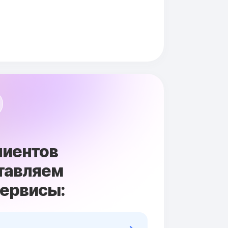
лиентов
тавляем
сервисы: