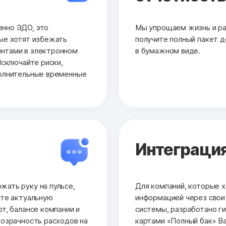
нно ЭДО, это
Мы упрощаем жизнь и раб
ые хотят избежать
получите полный пакет до
нтами в электронном
в бумажном виде.
Исключайте риски,
полнительные временные
Интеграция
ать руку на пульсе,
Для компаний, которые х
йте актуальную
информацией через сво
т, балансе компании и
системы, разработано ги
розрачность расходов на
картами «Полный бак» Ва