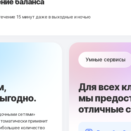
ние баланса
течение 15 минут даже в выходные и ночью
Умные сервисы
м,
Для всех к
выгодно.
мы предос
отличные 
дочными сетями»
втоматически применит
аибольшее количество