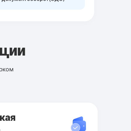
кции
рком
кая
ь