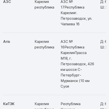
АЗС
Карелия
АЗС №
Д: 6
республика
17Республика
Ш: 3
Карелияг.
Петрозаводск, ул.
Чапаева 1б
Aris
Карелия
АЗС №
Д: 61
республика
16Республика
Ш: 3
КарелияТрасса
М18, г.
Петрозаводск, 426
км шоссе С-
Петербург-
Мурманск (10 км
Суоя
КиТЭК
Карелия
Республика
Д: 6