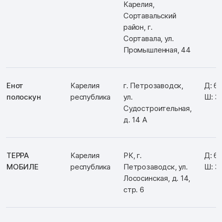
Карелия,
Сортавальский
район, г.
Сортавала, ул.
Промышленная, 44
Енот
Карелия
г. Петрозаводск,
Д: 6
полоскун
республика
ул.
Ш: 3
Судостроительная,
д. 14 А
ТЕРРА
Карелия
РК, г.
Д: 6
МОБИЛЕ
республика
Петрозаводск, ул.
Ш: 3
Лососинская, д. 14,
стр. 6