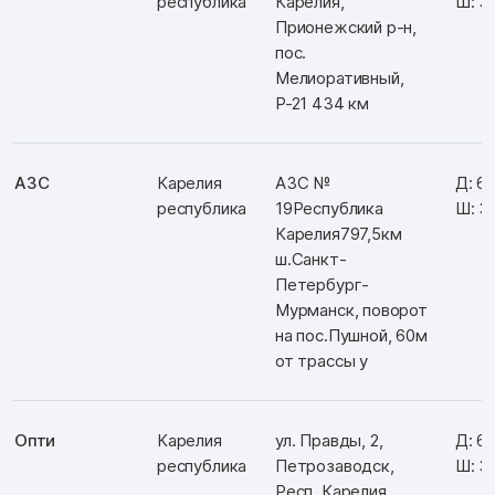
республика
Карелия,
Ш: 3
Прионежский р-н,
пос.
Мелиоративный,
Р-21 434 км
АЗС
Карелия
АЗС №
Д: 6
республика
19Республика
Ш: 3
Карелия797,5км
ш.Санкт-
Петербург-
Мурманск, поворот
на пос.Пушной, 60м
от трассы у
Опти
Карелия
ул. Правды, 2,
Д: 6
республика
Петрозаводск,
Ш: 3
Респ. Карелия,