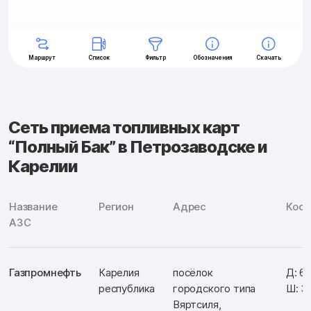
Сеть приема топливных карт
“Полный Бак” в Петрозаводске и
Карелии
Название
Регион
Адрес
Коо
АЗС
Газпромнефть
Карелия
посёлок
Д: 6
республика
городского типа
Ш: 3
Вяртсиля,