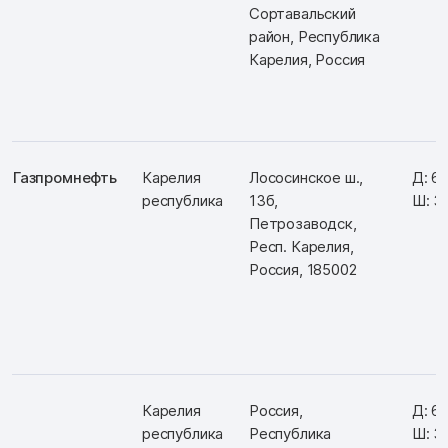
Сортавальский
район, Республика
Карелия, Россия
Газпромнефть
Карелия
Лососинское ш.,
Д: 6
республика
13б,
Ш: 3
Петрозаводск,
Респ. Карелия,
Россия, 185002
Карелия
Россия,
Д: 61
республика
Республика
Ш: 3