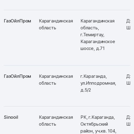
ГазОйлПром
Карагандинская
Карагандинская
Д: 
область
область,
Ш: 
г.Темиртау,
Карагандинское
шоссе, д.71
ГазОйлПром
Карагандинская
г.Караганда,
Д: 
область
ул.Ипподромная,
Ш: 
д.5/2
Sinooil
Карагандинская
РК, г.Караганда,
Д: 
область
Октябрьский
Ш: 
район, уч.кв. 104,