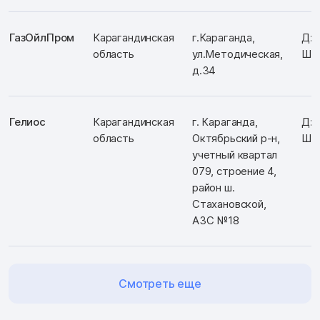
ГазОйлПром
Карагандинская
г.Караганда,
Д: 
область
ул.Методическая,
Ш: 
д.34
Гелиос
Карагандинская
г. Караганда,
Д: 
область
Октябрьский р-н,
Ш: 
учетный квартал
079, строение 4,
район ш.
Стахановской,
АЗС №18
Смотреть еще