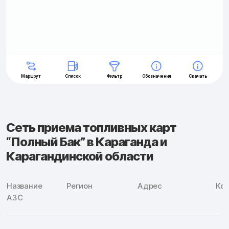
Сеть приема топливных карт
“Полный Бак” в Караганда и
Карагандинской области
Название
Регион
Адрес
Ко
АЗС