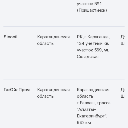
участок № 1
(Пришахтинск)
Sinooil
Карагандинская
РК, г.Караганда,
Д: 
область
134 учетный кв.
Ш: 
участок 569, ул.
Складская
ГазОйлПром
Карагандинская
Карагандинская
Д: 
область
область,
Ш: 
г.Балхаш, трасса
"Алматы-
Екатеринбург",
642 км