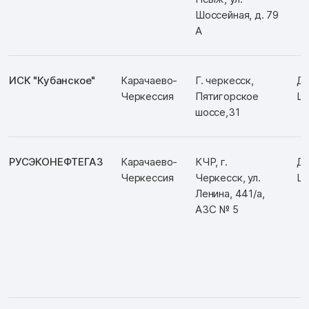
Шоссейная, д. 79
А
ИСК "Кубанское"
Карачаево-
Г. черкесск,
Д:
Черкессия
Пятигорское
Ш:
шоссе,31
РУСЭКОНЕФТЕГАЗ
Карачаево-
КЧР, г.
Д:
Черкессия
Черкесск, ул.
Ш:
Ленина, 441/а,
АЗС № 5