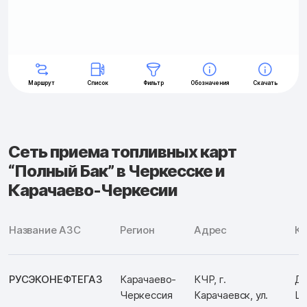
Сеть приема топливных карт
“Полный Бак” в Черкесске и
Карачаево-Черкесии
Название АЗС
Регион
Адрес
К
РУСЭКОНЕФТЕГАЗ
Карачаево-
КЧР, г.
Д:
Черкессия
Карачаевск, ул.
Ш: