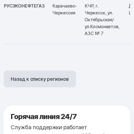
РУСЭКОНЕФТЕГАЗ
Карачаево-
КЧР, г.
Д:
Черкессия
Черкесск, ул.
Ш:
Октябрьская/
ул.Космонавтов,
АЗС № 7
Назад к списку регионов
Горячая линия 24/7
Служба поддержки работает