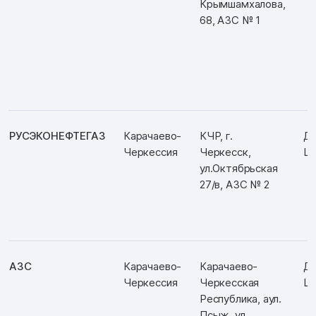
Крымшамхалова,
68, АЗС № 1
РУСЭКОНЕФТЕГАЗ
Карачаево-
КЧР, г.
Д:
Черкессия
Черкесск,
Ш:
ул.Октябрьская
27/в, АЗС № 2
АЗС
Карачаево-
Карачаево-
Д:
Черкессия
Черкесская
Ш:
Республика, аул.
Псыж, ул.