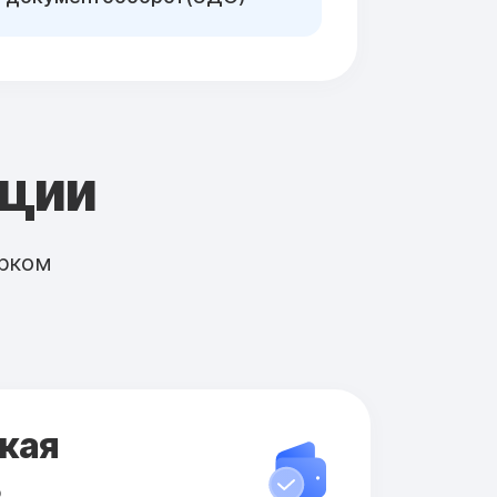
кции
рком
кая
ь