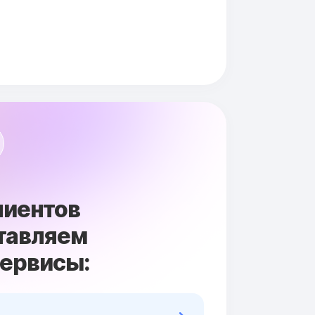
лиентов
тавляем
сервисы: