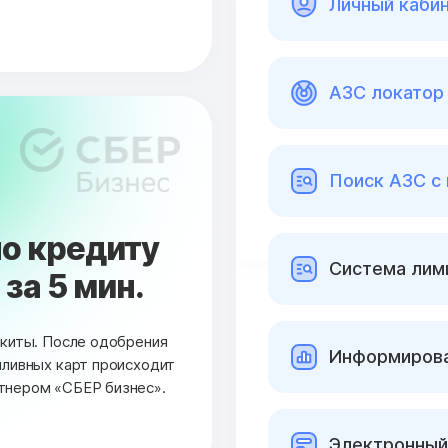
Личный каби
АЗС локатор 
Поиск АЗС с
о кредиту
Cистема лими
за 5 мин.
окиты. После одобрения
Информирова
пливных карт происходит
тнером «СБЕР бизнес».
Электронный