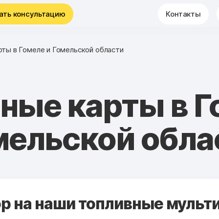
ать консультацию
Контакты
рты в Гомеле и Гомельской области
ные карты в Г
мельской обла
 на наши топливные мульти