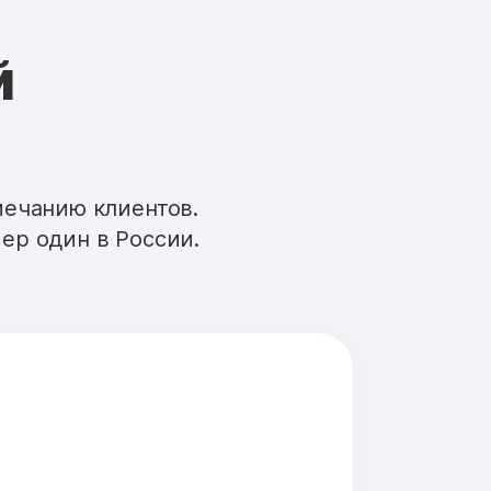
й
мечанию клиентов.
ер один в России.