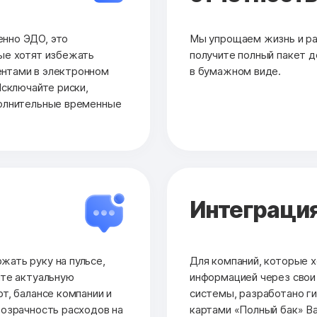
нно ЭДО, это
Мы упрощаем жизнь и раб
ые хотят избежать
получите полный пакет до
нтами в электронном
в бумажном виде.
Исключайте риски,
полнительные временные
Интеграция
ать руку на пульсе,
Для компаний, которые х
йте актуальную
информацией через сво
т, балансе компании и
системы, разработано ги
розрачность расходов на
картами «Полный бак» Ва