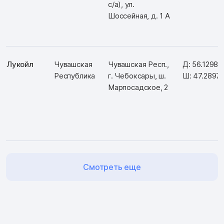
с/а), ул.
Шоссейная, д. 1 А
Лукойл
Чувашская
Чувашская Респ.,
Д: 56.12987
Республика
г. Чебоксары, ш.
Ш: 47.2897
Марпосадское, 2
Смотреть еще