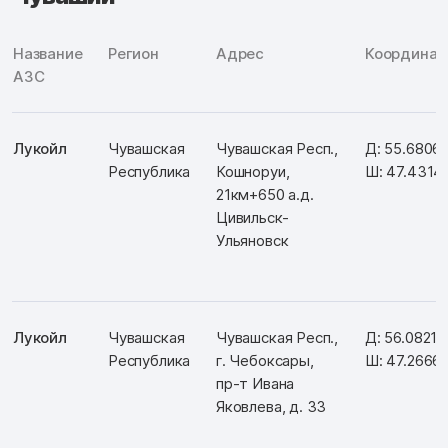
Название
Регион
Адрес
Координат
АЗС
Лукойл
Чувашская
Чувашская Респ.,
Д: 55.6806
Республика
Кошноруи,
Ш: 47.4314
21км+650 а.д.
Цивильск-
Ульяновск
Лукойл
Чувашская
Чувашская Респ.,
Д: 56.08218
Республика
г. Чебоксары,
Ш: 47.2666
пр-т Ивана
Яковлева, д. 33