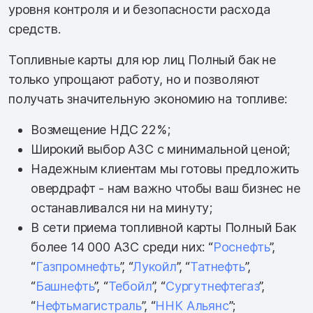
уровня контроля и и безопасности расхода
средств.
Топливные карты для юр лиц Полный бак не
только упрощают работу, но и позволяют
получать значительную экономию на топливе:
Возмещение НДС 22%;
Широкий выбор АЗС с минимальной ценой;
Надежным клиентам мы готовы предложить
овердрафт - нам важно чтобы ваш бизнес не
останавливался ни на минуту;
В сети приема топливной карты Полный Бак
более 14 000 АЗС среди них: “
Роснефть
”,
“
Газпромнефть
”, “
Лукойл
”, “
Татнефть
”,
“
Башнефть
”, “
Тебойл
”, “
Сургутнефтегаз
”,
“
Нефтьмагистраль
”, “
ННК Альянс
”;