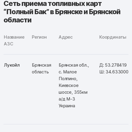
Сеть приема топливных карт
“Полный Бак” в Брянске и Брянской
области
Название
Регион
Адрес
Координаты
АЗС
Лукойл
Брянская
Брянская обл.,
Д: 53.278419
область
с. Малое
Ш: 34.633000
Полпино,
Киевское
шоссе, 355км
а/д М-3
Украина