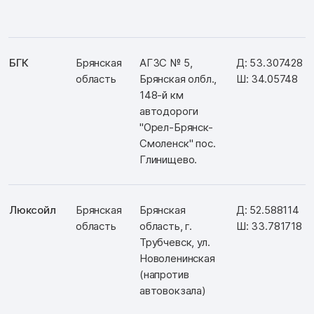
БГК
Брянская
АГЗС № 5,
Д: 53.307428
область
Брянская олбл.,
Ш: 34.05748
148-й км
автодороги
"Орел-Брянск-
Смоленск" пос.
Глинищево.
Люксойл
Брянская
Брянская
Д: 52.588114
область
область, г.
Ш: 33.781718
Трубчевск, ул.
Новоленинская
(напротив
автовокзала)