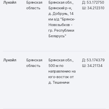
Лукойл
Брянская
Брянская обл.,
Д: 53.172750
область
Брянский р-н,
Ш: 34.212310
д. Добрунь, 14
км а/д "Брянск-
Новозыбков -
гр. Республики
Беларусь"
Лукойл
Брянская
Брянская обл.,
Д: 53.174379
область
500 м по
Ш: 34.21134
направлению на
юго-восток от
д. Тешеничи