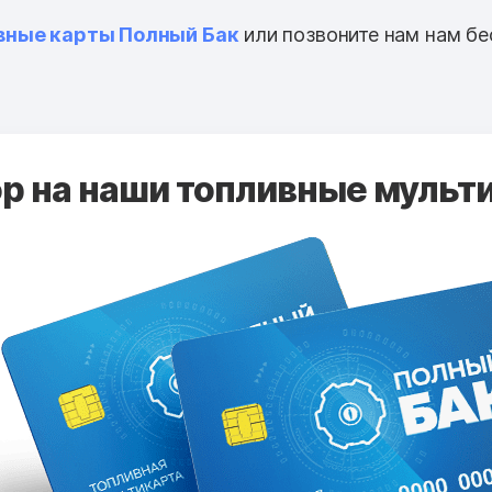
вные карты Полный Бак
или позвоните нам нам бе
 на наши топливные мульти