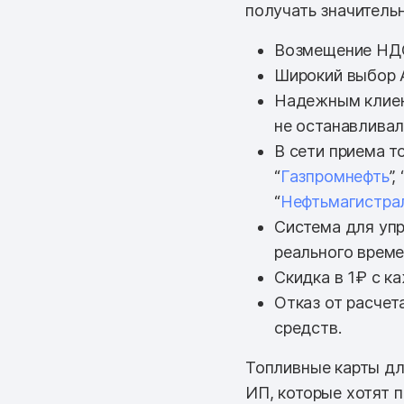
получать значитель
Возмещение НД
Широкий выбор 
Надежным клиен
не останавливал
В сети приема т
“
Газпромнефть
”, 
“
Нефтьмагистра
Система для упр
реального врем
Скидка в 1₽ с к
Отказ от расчет
средств.
Топливные карты дл
ИП, которые хотят 