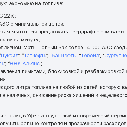
ную экономию на топливе:
С 22%;
АЗС с минимальной ценой;
там мы готовы предложить овердрафт - нам важно
ся ни на минуту;
опливной карты Полный Бак более 14 000 АЗС среди 
“
Лукойл
”, “
Татнефть
”, “
Башнефть
”, “
Тебойл
”, “
Сургутне
ль
”, “
ННК Альянс
”;
авления лимитами, блокировкой и разблокировкой 
ени
аждого литра топлива на любой из сетей, которую в
а в наличных, снижение риска хищений и нецелевог
я юр лиц в Уфе - это удобный и современный сервис
получить больше контроля и прозрачности расходов