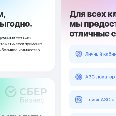
м,
Для всех к
выгодно.
мы предос
отличные 
дочными сетями»
втоматически применит
аибольшее количество
Личный каби
АЗС локатор 
Поиск АЗС с