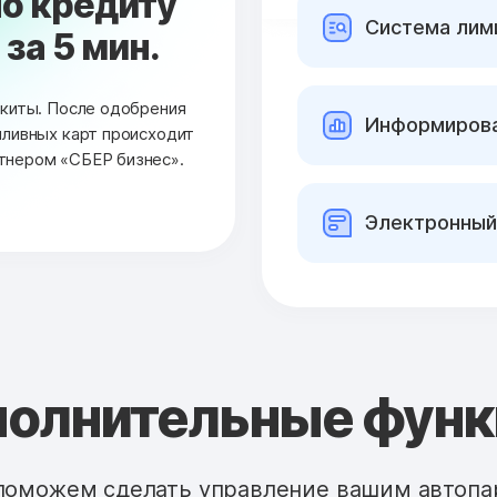
о кредиту
Cистема лими
за 5 мин.
окиты. После одобрения
Информирова
пливных карт происходит
тнером «СБЕР бизнес».
Электронный
олнительные фун
поможем сделать управление вашим автопа