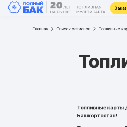
Заказ
Главная
Список регионов
Топливные ка
Топл
Топливные карты д
Башкортостан!