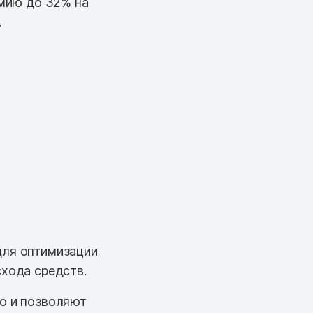
мию до 32% на
.
для оптимизации
схода средств.
но и позволяют