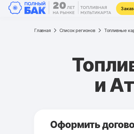
Заказ
Главная
Список регионов
Топливные ка
Топли
и А
Оформить договор