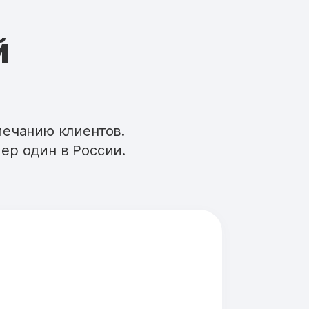
й
мечанию клиентов.
ер один в России.