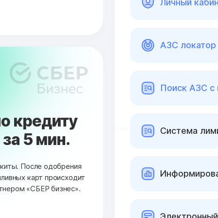
Личный каби
АЗС локатор 
Поиск АЗС с
о кредиту
Cистема лими
за 5 мин.
окиты. После одобрения
Информирова
пливных карт происходит
тнером «СБЕР бизнес».
Электронный