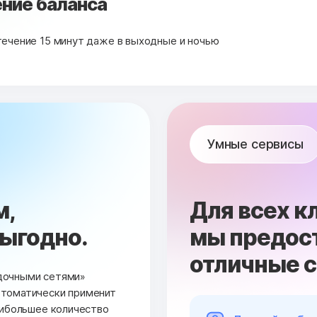
ние баланса
течение 15 минут даже в выходные и ночью
Умные сервисы
м,
Для всех к
выгодно.
мы предос
отличные 
дочными сетями»
втоматически применит
аибольшее количество