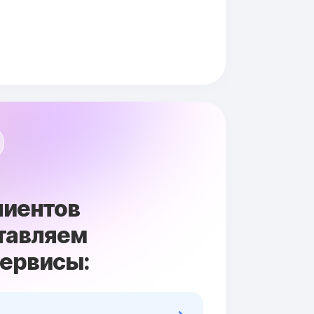
лиентов
тавляем
сервисы: