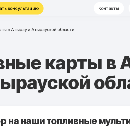
ать консультацию
Контакты
рты в Атырау и Атырауской области
вные карты в 
тырауской обл
 на наши топливные мульти