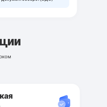
кции
рком
кая
ь