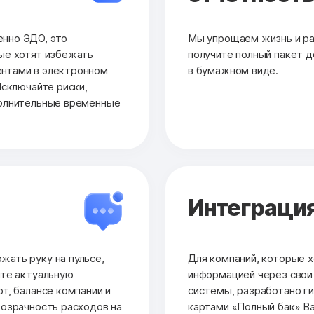
нно ЭДО, это
Мы упрощаем жизнь и раб
ые хотят избежать
получите полный пакет до
нтами в электронном
в бумажном виде.
Исключайте риски,
полнительные временные
Интеграция
ать руку на пульсе,
Для компаний, которые х
йте актуальную
информацией через сво
т, балансе компании и
системы, разработано ги
розрачность расходов на
картами «Полный бак» Ва