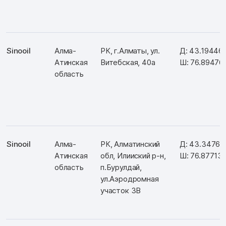
Sinooil
Алма-
РК, г.Алматы, ул.
Д: 43.19446
Атинская
Витебская, 40а
Ш: 76.89476
область
Sinooil
Алма-
РК, Алматинский
Д: 43.34763
Атинская
обл, Илииский р-н,
Ш: 76.87713
область
п.Бурулдай,
ул.Аэродромная
участок 3В