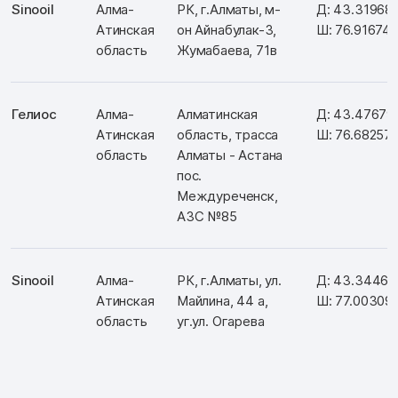
Sinooil
Алма-
РК, г.Алматы, м-
Д: 43.31968
Атинская
он Айнабулак-3,
Ш: 76.916741
область
Жумабаева, 71в
Гелиос
Алма-
Алматинская
Д: 43.47679
Атинская
область, трасса
Ш: 76.68257
область
Алматы - Астана
пос.
Междуреченск,
АЗС №85
Sinooil
Алма-
РК, г.Алматы, ул.
Д: 43.34466
Атинская
Майлина, 44 а,
Ш: 77.00309
область
уг.ул. Огарева