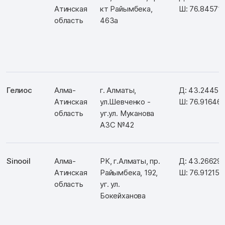
Атинская
кт Райымбека,
Ш: 76.84571
область
463а
Гелиос
Алма-
г. Алматы,
Д: 43.24455
Атинская
ул.Шевченко -
Ш: 76.91646
область
уг.ул. Муканова
АЗС №42
Sinooil
Алма-
РК, г.Алматы, пр.
Д: 43.26629
Атинская
Райымбека, 192,
Ш: 76.91215
область
уг. ул.
Бокейханова