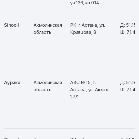
уч.126, кв 014
Sinooil
Акмолинская
РК, г.Астана, ул.
Д: 51.15
область
Кравцова, 8
Ш: 71.4
Аурика
Акмолинская
АЗС №15, г.
Д: 51.18
область
Астана, ул. Акжол
Ш: 71.45
27/1