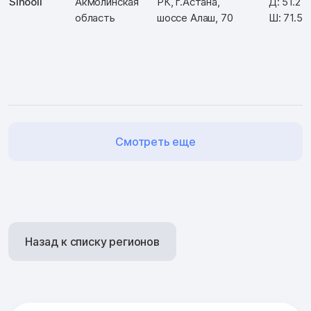
Sinooil
Акмолинская
РК, г.Астана,
Д: 51.21
область
шоссе Алаш, 70
Ш: 71.51
Смотреть еще
Назад к списку регионов