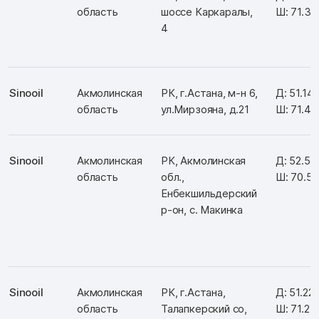
область
шоссе Каркаралы,
Ш: 71.3
4
Sinooil
Акмолинская
РК, г.Астана, м-н 6,
Д: 51.14
область
ул.Мирзояна, д.21
Ш: 71.4
Sinooil
Акмолинская
РК, Акмолинская
Д: 52.5
область
обл.,
Ш: 70.5
Енбекшильдерский
р-он, с. Макинка
Sinooil
Акмолинская
РК, г.Астана,
Д: 51.22
область
Талапкерский со,
Ш: 71.2