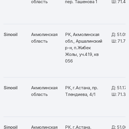
область
пер. Ташенова 1
Ш: 71.4
Sinooil
Акмолинская
РК, Акмолинская
Д: 51.09
область
обл., Аршалинский
Ш: 71.7
р-н, п.Жибек
Жолы, уч.419, кв
056
Sinooil
Акмолинская
РК, г.Астана, пр.
Д: 51.17
область
Тлендиева, 4/1
Ш: 71.3
Sinooil
Акмолинская
РК, г.Астана,
Д: 51.06