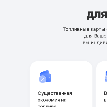
для
Топливные карты 
для Ваше
вы индиви
Существенная
В
экономия на
в
топливе