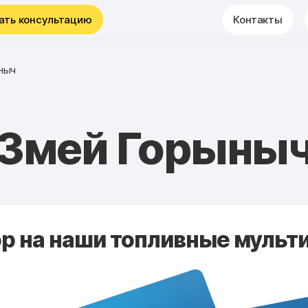
ать консультацию
Контакты
ныч
Змей Горыны
 на наши топливные мульти