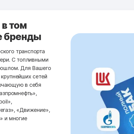
 в том
е бренды
ского транспорта
тери. С топливными
рошлом. Для Вашего
 крупнейших сетей
лючающую в себя
Газпромнефть»,
oil»,
егаз», «Движение»,
» и многие