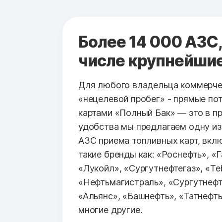
Более 14 000 АЗС,
числе крупнейши
Для любого владельца коммерче
«нецелевой пробег» - прямые по
картами «Полный Бак» — это в п
удобства мы предлагаем одну из
АЗС приема топливных карт, вк
такие бренды как: «Роснефть», «
«Лукойл», «Сургутнефтегаз», «Teb
«Нефтьмагистраль», «Сургутнефт
«Альянс», «Башнефть», «Татнефть
многие другие.