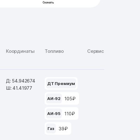
Координаты
Топливо
Сервис
Д: 54.942674
ДТ Премиум
Ш: 41.41977
105₽
АИ-92
110₽
АИ-95
39₽
Газ