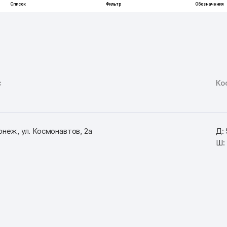
с
Ко
онеж, ул. Космонавтов, 2а
Д:
Ш: