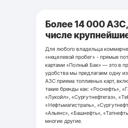
Более 14 000 АЗС,
числе крупнейши
Для любого владельца коммерче
«нецелевой пробег» - прямые по
картами «Полный Бак» — это в п
удобства мы предлагаем одну из
АЗС приема топливных карт, вк
такие бренды как: «Роснефть», «
«Лукойл», «Сургутнефтегаз», «Teb
«Нефтьмагистраль», «Сургутнефт
«Альянс», «Башнефть», «Татнефть
многие другие.