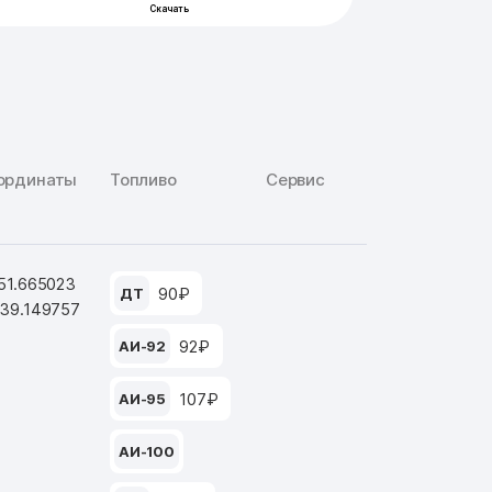
ординаты
Топливо
Сервис
 51.665023
90₽
ДТ
 39.149757
92₽
АИ-92
107₽
АИ-95
АИ-100