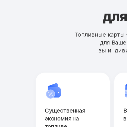
для
Топливные карты 
для Ваше
вы индиви
Существенная
В
экономия на
в
топливе