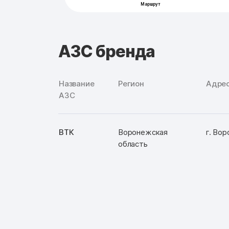
АЗС бренда
Название
Регион
Адре
АЗС
ВТК
Воронежская
г. Вор
область