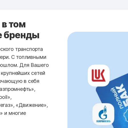
 в том
е бренды
ского транспорта
тери. С топливными
рошлом. Для Вашего
 крупнейших сетей
лючающую в себя
Газпромнефть»,
oil»,
егаз», «Движение»,
» и многие