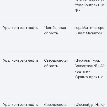
"УралКонтрактНеф
№7
Уралконтрактнефть
Челябинская
гор. Магнитогорск,
область
50лет Магнитки, 74
Уралконтрактнефть
Свердловская
г.Нижняя Тура,
область
Золоотвал №1, АЗ
«Балаян»
«Уралконтрактнеф
Уралконтрактнефть
Свердловская
г.Лесной, ул.Нагорн