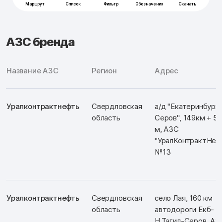
АЗС бренда
Название АЗС
Регион
Адрес
Уралконтрактнефть
Свердловская
а/д "Екатеринбург
область
Серов", 149км + 5
м, АЗС
"УралКонтрактНеф
№13
Уралконтрактнефть
Свердловская
село Лая, 160 км
область
автодороги Екб-
Н.Тагил-Серов, АЗ