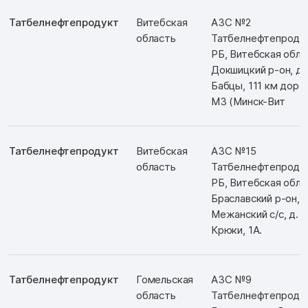
Татбелнефтепродукт
Витебская
АЗС №2
область
Татбелнефтепродук
РБ, Витебская обл.,
Докшицкий р-он, д.
Бабцы, 111 км доро
М3 (Минск-Вит
Татбелнефтепродукт
Витебская
АЗС №15
область
Татбелнефтепродук
РБ, Витебская обл.,
Браславский р-он,
Межанский с/с, д.
Крюки, 1А.
Татбелнефтепродукт
Гомельская
АЗС №9
область
Татбелнефтепродук