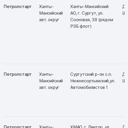
Петролстарт
Ханты-
Ханты-Мансийский
Д:
Мансийский
АО, г. Сургут, ул.
Ш:
авт. округ
Сосновая, 39 (рядом
РЭБ флот)
Петролстарт
Ханты-
Сургутский р-он с.п.
Д:
Мансийский
Нижнесортымский,ул.
Ш:
авт. округ
Автомобилистов 1
Петролстарт
Ханты-
ХМАО, г. Лянтор, ул.
Д: