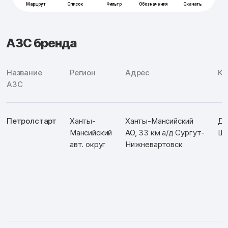
АЗС бренда
Название
Регион
Адрес
Ко
АЗС
Петролстарт
Ханты-
Ханты-Мансийский
Д:
Мансийский
АО, 33 км а/д Сургут-
Ш:
авт. округ
Нижневартовск