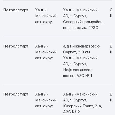
Петролстарт
Ханты-
Ханты-Мансийский
Д:
Мансийский
АО, г. Сургут,
Ш:
авт. округ
Северный промрайон,
возле кольца ГРЭС
Петролстарт
Ханты-
а/д Нижневартовск-
Д:
Мансийский
Сургут, 218 км,
Ш:
авт. округ
Ханты-Мансийский
АО, г. Сургут,
Нефтеюганское
шоссе, АЗС № 1
Петролстарт
Ханты-
Ханты-Мансийский
Д:
Мансийский
АО, г. Сургут,
Ш:
авт. округ
Югорский Тракт, 21а,
АЗС №12