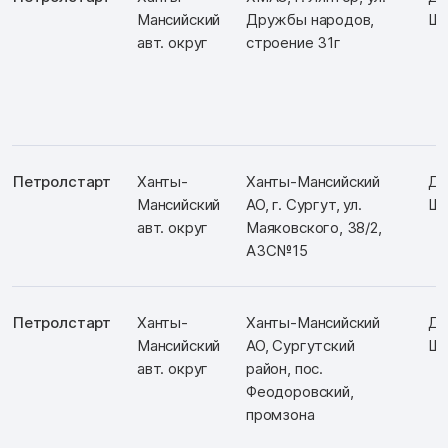
Мансийский
Дружбы народов,
Ш:
авт. округ
строение 31г
Петролстарт
Ханты-
Ханты-Мансийский
Д:
Мансийский
АО, г. Сургут, ул.
Ш:
авт. округ
Маяковского, 38/2,
АЗС№15
Петролстарт
Ханты-
Ханты-Мансийский
Д:
Мансийский
АО, Сургутский
Ш:
авт. округ
район, пос.
Феодоровский,
промзона