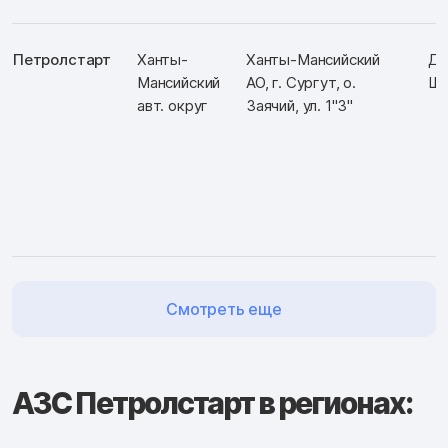
Петролстарт
Ханты-
Ханты-Мансийский
Д:
Мансийский
АО, г. Сургут, о.
Ш:
авт. округ
Заячий, ул. 1"З"
Смотреть еще
АЗС Петролстарт в регионах: