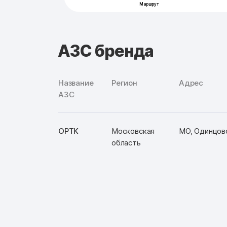
АЗС бренда
Название
Регион
Адрес
АЗС
ОРТК
Московская
МО, Одинцовс
область