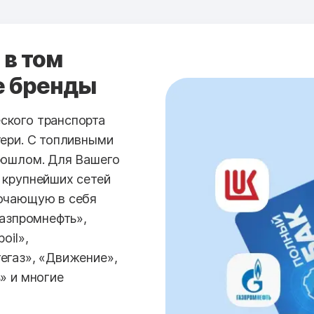
 в том
е бренды
ского транспорта
тери. С топливными
рошлом. Для Вашего
 крупнейших сетей
лючающую в себя
Газпромнефть»,
oil»,
егаз», «Движение»,
» и многие