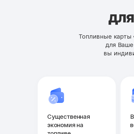
для
Топливные карты 
для Ваше
вы индиви
Существенная
В
экономия на
в
топливе