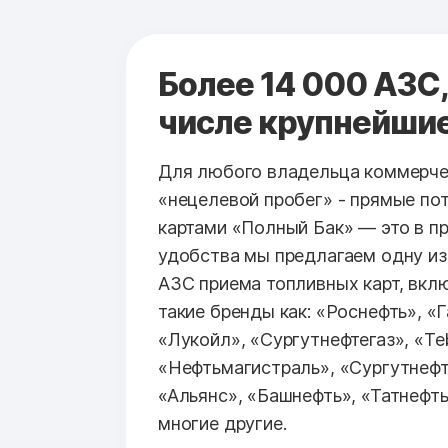
Более 14 000 АЗС,
числе крупнейши
Для любого владельца коммерче
«нецелевой пробег» - прямые по
картами «Полный Бак» — это в п
удобства мы предлагаем одну из
АЗС приема топливных карт, вк
такие бренды как: «Роснефть», «
«Лукойл», «Сургутнефтегаз», «Teb
«Нефтьмагистраль», «Сургутнефт
«Альянс», «Башнефть», «Татнефть
многие другие.