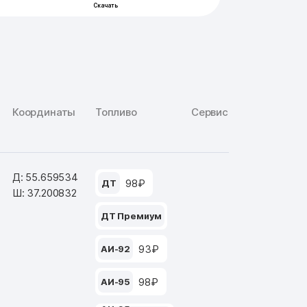
Координаты
Топливо
Сервис
Д: 55.659534
98₽
ДТ
Ш: 37.200832
ДТ Премиум
93₽
АИ-92
98₽
АИ-95