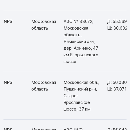
NPS
Московская
АЗС № 33072;
Д: 55.5691
область
Московская
Ш: 38.602
область,
Раменский р-н,
дер. Аринино, 47
км Егорьевского
шоссе
NPS
Московская
Московская обл.,
Д: 56.0302
область
Пушкинский р-н,
Ш: 37.8715
Старо-
Ярославское
шоссе, 37 км
NPS
Московская
АЗС № 7;
Д: 55.942