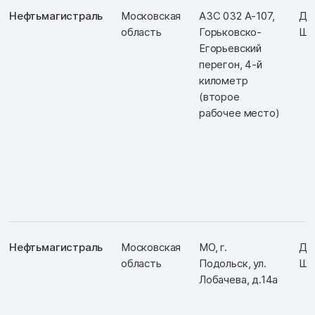
Нефтьмагистраль
Московская
АЗС 032 А-107,
Д: 
область
Горьковско-
Ш:
Егорьевский
перегон, 4-й
километр
(второе
рабочее место)
Нефтьмагистраль
Московская
МО, г.
Д:
область
Подольск, ул.
Ш:
Лобачева, д.14а