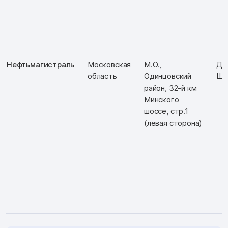
Нефтьмагистраль
Московская
М.О.,
Д: 
область
Одинцовский
Ш: 
район, 32-й км
Минского
шоссе, стр.1
(левая сторона)