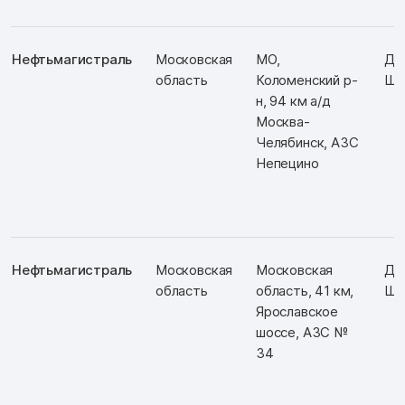
Нефтьмагистраль
Московская
МО,
Д: 
область
Коломенский р-
Ш:
н, 94 км а/д
Москва-
Челябинск, АЗС
Непецино
Нефтьмагистраль
Московская
Московская
Д:
область
область, 41 км,
Ш: 
Ярославское
шоссе, АЗС №
34