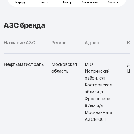
АЗС бренда
Название АЗС
Регион
Адрес
Ко
Нефтьмагистраль
Московская
М.О.
Д: 
область
Истринский
Ш:
район, с/п
Костровское,
вблизи д.
Фроловское
67км а/д
Москва-Рига
АЗС№061