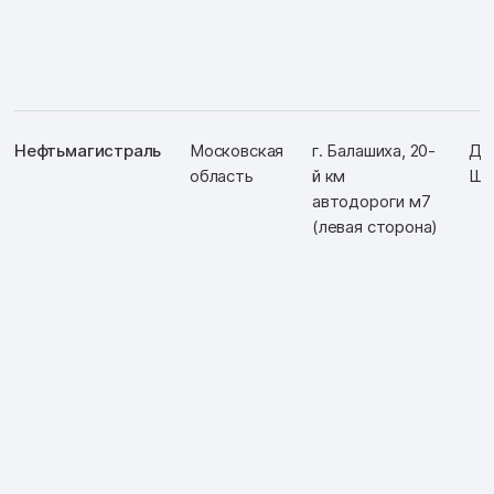
Нефтьмагистраль
Московская
г. Балашиха, 20-
Д:
область
й км
Ш:
автодороги м7
(левая сторона)