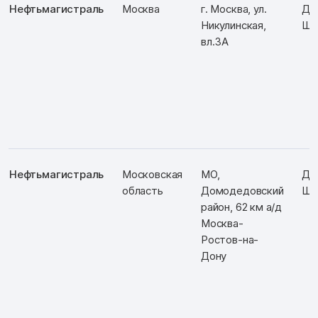
Нефтьмагистраль
Москва
г. Москва, ул.
Д: 
Никулинская,
Ш:
вл.3А
Нефтьмагистраль
Московская
МО,
Д:
область
Домодедовский
Ш:
район, 62 км а/д
Москва-
Ростов-на-
Дону