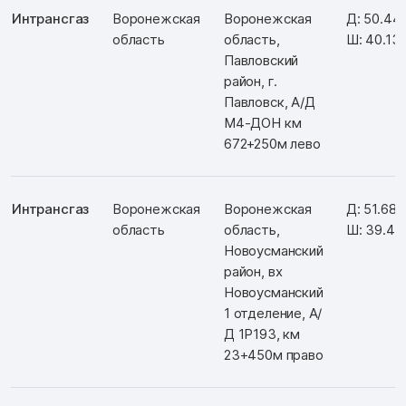
Интрансгаз
Воронежская
Воронежская
Д: 50.44
область
область,
Ш: 40.13
Павловский
район, г.
Павловск, А/Д
М4-ДОН км
672+250м лево
Интрансгаз
Воронежская
Воронежская
Д: 51.68
область
область,
Ш: 39.4
Новоусманский
район, вх
Новоусманский
1 отделение, А/
Д 1Р193, км
23+450м право