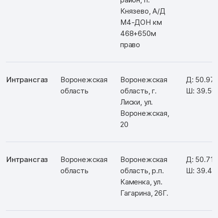
Князево, А/Д
М4-ДОН км
468+650м
право
Интрансгаз
Воронежская
Воронежская
Д: 50.97
область
область, г.
Ш: 39.56
Лиски, ул.
Воронежская,
20
Интрансгаз
Воронежская
Воронежская
Д: 50.71
область
область, р.п.
Ш: 39.40
Каменка, ул.
Гагарина, 26Г.