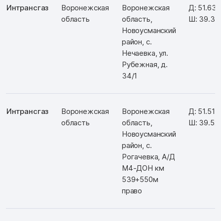
Интрансгаз
Воронежская
Воронежская
Д: 51.63
область
область,
Ш: 39.34
Новоусманский
район, с.
Нечаевка, ул.
Рубежная, д.
34/1
Интрансгаз
Воронежская
Воронежская
Д: 51.516
область
область,
Ш: 39.52
Новоусманский
район, с.
Рогачевка, А/Д
М4-ДОН км
539+550м
право