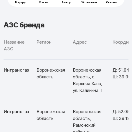
АЗС бренда
Название
Регион
Адрес
Координ
АЗС
Интрансгаз
Воронежская
Воронежская
Д: 51.84
область
область, с.
Ш: 39.90
Верхняя Хава,
ул. Калинина, 1
Интрансгаз
Воронежская
Воронежская
Д: 52.05
область
область,
Ш: 39.19
Рамонский
район, п.