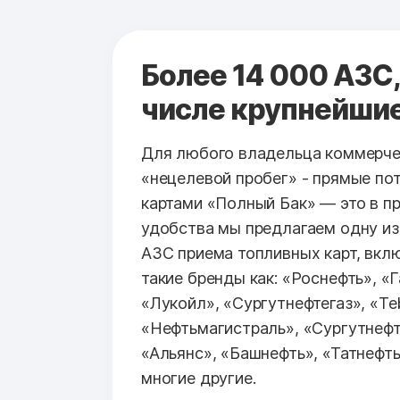
Более 14 000 АЗС,
числе крупнейши
Для любого владельца коммерче
«нецелевой пробег» - прямые по
картами «Полный Бак» — это в п
удобства мы предлагаем одну из
АЗС приема топливных карт, вк
такие бренды как: «Роснефть», «
«Лукойл», «Сургутнефтегаз», «Teb
«Нефтьмагистраль», «Сургутнефт
«Альянс», «Башнефть», «Татнефть
многие другие.