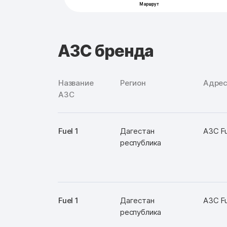
АЗС бренда
Название
Регион
Адре
АЗС
Fuel 1
Дагестан
АЗС Fu
республика
Fuel 1
Дагестан
АЗС Fu
республика