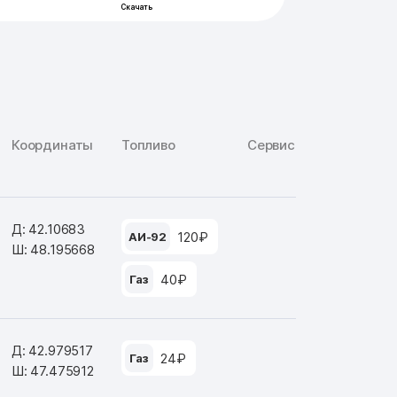
Координаты
Топливо
Сервис
Д: 42.10683
120₽
АИ-92
Ш: 48.195668
40₽
Газ
Д: 42.979517
24₽
Газ
Ш: 47.475912