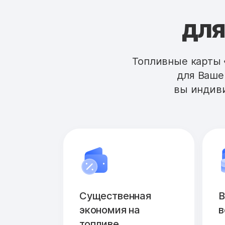
для
Топливные карты 
для Ваше
вы индиви
Существенная
В
экономия на
в
топливе