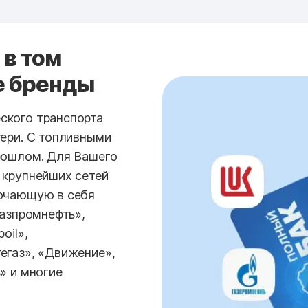
 в том
е бренды
ского транспорта
тери. С топливными
рошлом. Для Вашего
 крупнейших сетей
лючающую в себя
Газпромнефть»,
oil»,
егаз», «Движение»,
» и многие