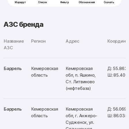
АЗС бренда
Название
Регион
Адрес
Координа
АЗС
Баррель
Кемеровская
Кемеровская
Д: 55.863
область
обл, п. Яшкино,
Ш: 85.406
Ст. Литвиново
(нефтебаза)
Баррель
Кемеровская
Кемеровская
Д: 56.069
область
обл, г. Анжеро-
Ш: 86.035
Судженск, ул.
Станционная