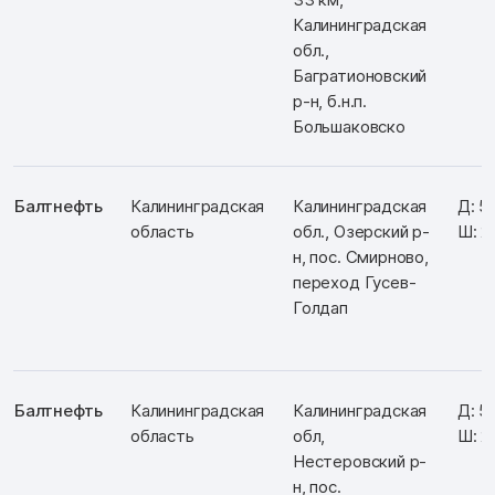
Калининградская
обл.,
Багратионовский
р-н, б.н.п.
Большаковско
Балтнефть
Калининградская
Калининградская
Д: 5
область
обл., Озерский р-
Ш: 2
н, пос. Смирново,
переход Гусев-
Голдап
Балтнефть
Калининградская
Калининградская
Д: 5
область
обл,
Ш: 2
Нестеровский р-
н, пос.