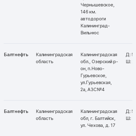
Чернышевское,
146 км.
автодороги
Калининград-
Вильнюс
Балтнефть
Калининградская
Калининградская
Д: 5
область
обл., Озерский р-
Ш: 2
он, п.Ново-
Гурьевское,
ул.Гурьевская,
2а, АЗС№4
Балтнефть
Калининградская
Калининградская
Д: 5
область
обл, г. Балтийск,
Ш: 1
ул. Чехова, д. 17