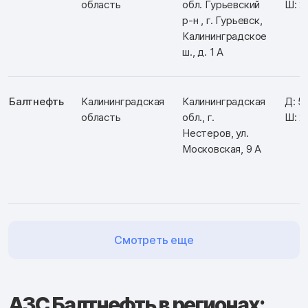
область
обл. Гурьевский
Ш: 2
р-н , г. Гурьевск,
Калининградское
ш., д. 1 А
Балтнефть
Калининградская
Калининградская
Д: 5
область
обл., г.
Ш: 2
Нестеров, ул.
Московская, 9 А
Смотреть еще
АЗС Балтнефть в регионах: