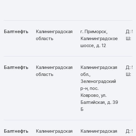
Балтнефть
Калининградская
г. Приморск,
Д: 5
область
Калининградское
Ш: 1
шоссе, д. 12
Балтнефть
Калининградская
Калининградская
Д: 5
область
обл.,
Ш: 2
Зеленоградский
р-н, пос.
Коврово, ул.
Балтийская, д. 39
Б
Балтнефть
Калининградская
Калининградская
Д: 5