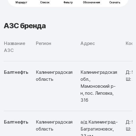
АЗС бренда
Название
Регион
Адрес
Коо
АЗС
Балтнефть
Калининградская
Калининградская
Д: 5
область
обл.,
Ш: 2
Мамоновский р-
н, пос. Липовка,
31б
Балтнефть
Калининградская
а/д Калининград-
Д: 5
область
Багратионовск,
Ш: 2
33 км,