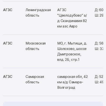
АГЗС
Ленинградская
АГЗС
Д: 60.
область
"Цвелодубово" а/
Ш: 29.
д Скандинавия 82
км азс Авро
АГЗС
Московская
МО, г. Мытищи, д.
Д: 56.
область
Шолохово, шоссе
Ш: 37
Дмитровское,
влд. 2Б, стр.1
АГЗС
Самарская
самарская обл, 42
Д: 52.
область
км а/д Самара-
Ш: 49.
Волгоград