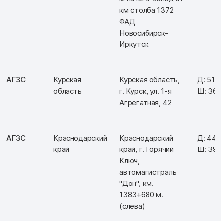
км столба 1372
ФАД
Новосибирск-
Иркутск
АГЗС
Курская
Курская область,
Д: 51.
область
г. Курск, ул. 1-я
Ш: 36.
Агрегатная, 42
АГЗС
Краснодарский
Краснодарский
Д: 44
край
край, г. Горячий
Ш: 39.
Ключ,
автомагистраль
"Дон", км.
1383+680 м.
(слева)