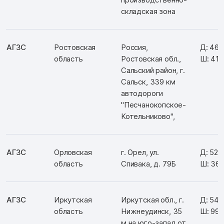
складская зона
АГЗС
Ростовская
Россия,
Д: 46.
область
Ростовская обл.,
Ш: 41.
Сальский район, г.
Сальск, 339 км
автодороги
"Песчанокопское-
Котельниково",
АГЗС
Орловская
г. Орел, ул.
Д: 52.
область
Спивака, д. 79Б
Ш: 36.
АГЗС
Иркутская
Иркутская обл., г.
Д: 54.
область
Нижнеудинск, 35
Ш: 99.
м на юго-запад от